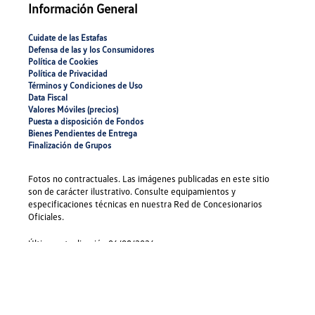
Información General
Cuidate de las Estafas
Defensa de las y los Consumidores
Política de Cookies
Polí­tica de Privacidad
Términos y Condiciones de Uso
Data Fiscal
Valores Móviles (precios)
Puesta a disposición de Fondos
Bienes Pendientes de Entrega
Finalización de Grupos
Fotos no contractuales. Las imágenes publicadas en este sitio
son de carácter ilustrativo. Consulte equipamientos y
especificaciones técnicas en nuestra Red de Concesionarios
Oficiales.
Última actualización
06/08/2026
Sede social:
Maipú 267 piso 13 - (C1084ABE) - CABA. - ©
Autoahorro Volkswagen 2026