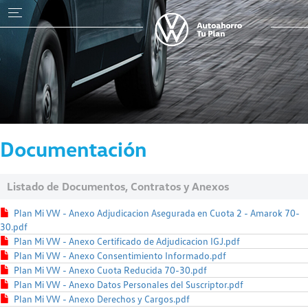
Documentación
Listado de Documentos, Contratos y Anexos
Plan Mi VW - Anexo Adjudicacion Asegurada en Cuota 2 - Amarok 70-
30.pdf
Plan Mi VW - Anexo Certificado de Adjudicacion IGJ.pdf
Plan Mi VW - Anexo Consentimiento Informado.pdf
Plan Mi VW - Anexo Cuota Reducida 70-30.pdf
Plan Mi VW - Anexo Datos Personales del Suscriptor.pdf
Plan Mi VW - Anexo Derechos y Cargos.pdf